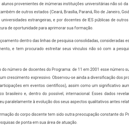
 alunos provenientes de inúmeras instituições universitárias não só da
ambém de outros estados (Ceará, Brasília, Paraná, Rio de Janeiro, Goi
e universidades estrangeiras, e por docentes de IES públicas de outro
rocura de oportunidade para aprimorar sua formação.
çoamento dentro das linhas de pesquisa consolidadas, consideradas e
ento, e tem procurado estreitar seus vínculos não só com a pesquis
ivo do número de docentes do Programa: de 11 em 2001 esse número su
 um crescimento expressivo. Observou-se ainda a diversificação dos pr
rticipações em eventos científicos), assim como um significativo au
 brasileiro e, dentro do possível, internacional. Esses dados revel
u paralelamente à evolução dos seus aspectos qualitativos antes rela
 formação do corpo discente tem sido outra preocupação constante do 
esquisas de ponta em sua área de atuação.