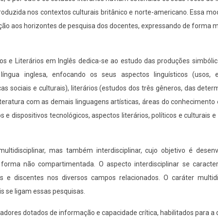
produzida nos contextos culturais britânico e norte-americano. Essa mo
ação aos horizontes de pesquisa dos docentes, expressando de forma ma
 e Literários em Inglês dedica-se ao estudo das produções simbólic
 língua inglesa, enfocando os seus aspectos linguísticos (usos, 
s sociais e culturais), literários (estudos dos três gêneros, das dete
 literatura com as demais linguagens artísticas, áreas do conhecimento 
 e dispositivos tecnológicos, aspectos literários, políticos e culturais e
tidisciplinar, mas também interdisciplinar, cujo objetivo é desenv
de forma não compartimentada. O aspecto interdisciplinar se caracte
 e discentes nos diversos campos relacionados. O caráter multidis
is se ligam essas pesquisas.
ores dotados de informação e capacidade crítica, habilitados para a