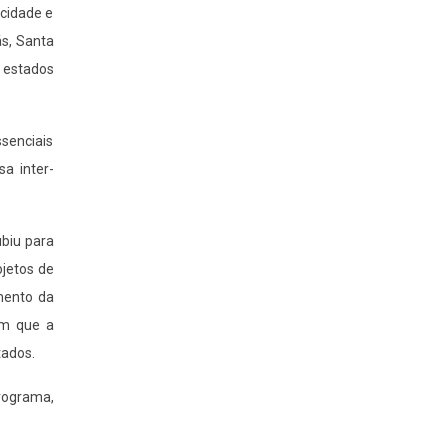
 cidade e
ás, Santa
s estados
ssenciais
a inter-
biu para
ojetos de
mento da
am que a
tados.
Programa,