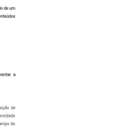
ndo de um
conteúdos
mentar a
sição de
ersidade
 campo de