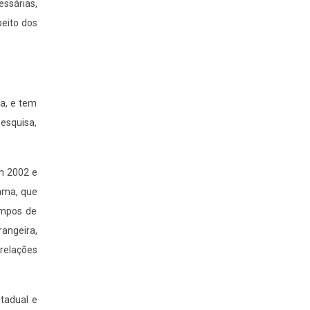
essárias,
peito dos
ra, e tem
pesquisa,
em 2002 e
rama, que
campos de
angeira,
 relações
tadual e