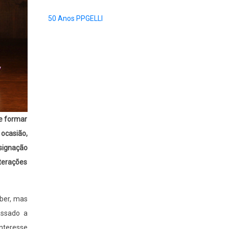
50 Anos PPGELLI
de formar
 ocasião,
signação
lterações
aber, mas
assado a
interesse