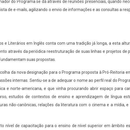
enador do Programa se dá através de reuniões presenciais, quando nec
sta de e-mails, agilizando o envio de informações e as consultas a res
e Literários em Inglês conta com uma tradição já longa, a esta altu
o através da periódica reestruturação de suas linhas e projetos de 
 fundamentam suas propostas.
escolha da nova designação para o Programa proposta à Pró-Reitoria 
sões internas. Sentiu-se a de adequar o nome ao perfil real do Prog
tânica e norte-americana, e que vinha procurando abrir espaço para 
rso, estudos de contextos de ensino e aprendizagem de língua estr
eraturas não-canônicas, relações da literatura com o cinema e a mídia, e
 nível de capacitação para o ensino de nível superior em âmbito es