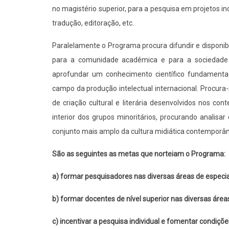
no magistério superior, para a pesquisa em projetos ind
tradução, editoração, etc.
Paralelamente o Programa procura difundir e disponibi
para a comunidade acadêmica e para a sociedade 
aprofundar um conhecimento científico fundamentado e
campo da produção intelectual internacional. Procur
de criação cultural e literária desenvolvidos nos c
interior dos grupos minoritários, procurando analisar 
conjunto mais amplo da cultura midiática contemporâ
São as seguintes as metas que norteiam o Programa:
a) formar pesquisadores nas diversas áreas de especi
b) formar docentes de nível superior nas diversas área
c) incentivar a pesquisa individual e fomentar condiçõ