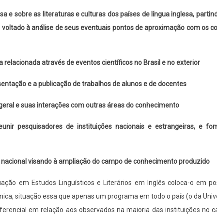
a e sobre as literaturas e culturas dos países de língua inglesa, parti
 e voltado à análise de seus eventuais pontos de aproximação com os 
relacionada através de eventos científicos no Brasil e no exterior
esentação e a publicação de trabalhos de alunos e de docentes
geral e suas interações com outras áreas do conhecimento
eunir pesquisadores de instituições nacionais e estrangeiras, e fo
l e nacional visando à ampliação do campo de conhecimento produzido
ção em Estudos Linguísticos e Literários em Inglês coloca-o em po
ca, situação essa que apenas um programa em todo o país (o da Univ
diferencial em relação aos observados na maioria das instituições no