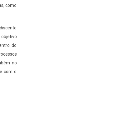
tas, como
 discente
objetivo
dentro do
processos
ambém no
o e com o