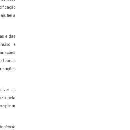
dificação
is fiel a
as e das
ensino e
rminações
e teorias
 relações
olver as
riza pela
ciplinar
 docência