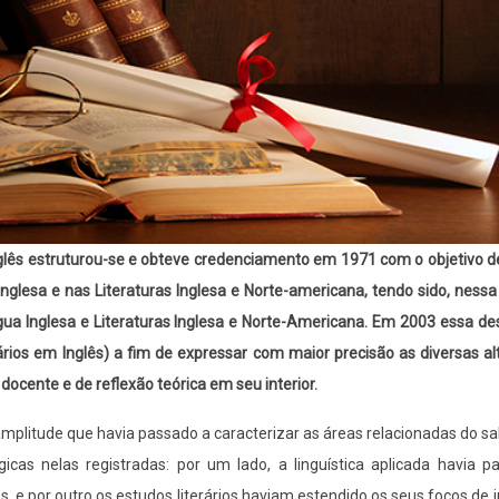
nglês estruturou-se e obteve credenciamento em 1971 com o objetivo 
glesa e nas Literaturas Inglesa e Norte-americana, tendo sido, nessa
 Inglesa e Literaturas Inglesa e Norte-Americana. Em 2003 essa de
erários em Inglês) a fim de expressar com maior precisão as diversas a
docente e de reflexão teórica em seu interior.
plitude que havia passado a caracterizar as áreas relacionadas do s
as nelas registradas: por um lado, a linguística aplicada havia p
e por outro os estudos literários haviam estendido os seus focos de 