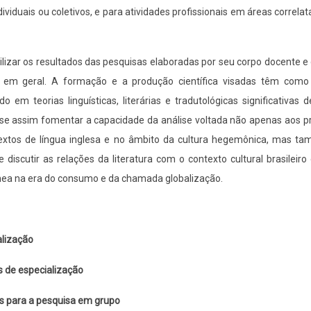
ividuais ou coletivos, e para atividades profissionais em áreas correla
lizar os resultados das pesquisas elaboradas por seu corpo docente e
em geral. A formação e a produção científica visadas têm como 
m teorias linguísticas, literárias e tradutológicas significativas 
a-se assim fomentar a capacidade da análise voltada não apenas aos 
ontextos de língua inglesa e no âmbito da cultura hegemônica, mas t
e discutir as relações da literatura com o contexto cultural brasileir
nea na era do consumo e da chamada globalização.
alização
s de especialização
es para a pesquisa em grupo