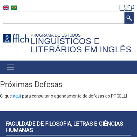
Pular
para
Buscar
o
conteúdo
PROGRAMA DE ESTUDOS
principal
LINGUÍSTICOS E
LITERÁRIOS EM INGLÊS
MAIN
MENU
Próximas Defesas
Clique
aqui
para consultar o agendamento de defesas do PPGELLI
FACULDADE DE FILOSOFIA, LETRAS E CIÊNCIAS
HUMANAS