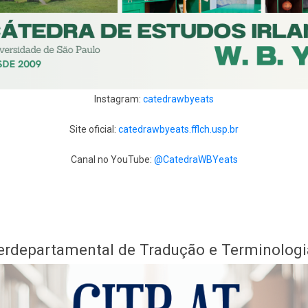
Instagram:
catedrawbyeats
Site oficial:
catedrawbyeats.fflch.usp.br
Canal no YouTube:
@CatedraWBYeats
terdepartamental de Tradução e Terminologi