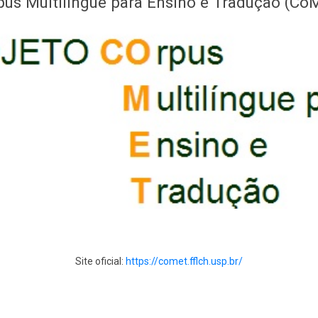
pus Multilíngue para Ensino e Tradução (Co
Site oficial:
https://comet.fflch.usp.br/