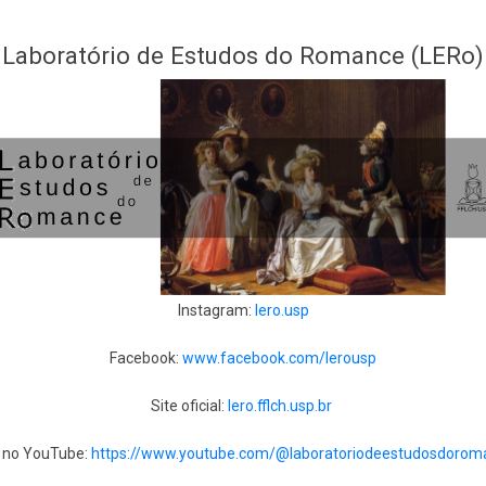
Laboratório de Estudos do Romance (LERo)
Instagram:
lero.usp
Facebook:
www.facebook.com/lerousp
Site oficial:
lero.fflch.usp.br
 no YouTube:
https://www.youtube.com/@laboratoriodeestudosdoro