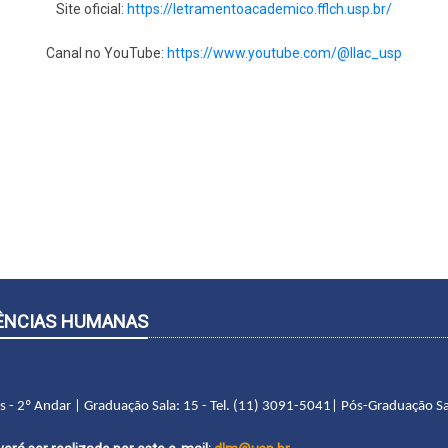
Site oficial:
https://letramentoacademico.fflch.usp.br/
Canal no YouTube:
https://www.youtube.com/@llac_usp
CIÊNCIAS HUMANAS
as - 2º Andar | Graduação Sala: 15 - Tel. (11) 3091-5041| Pós-Graduação Sa