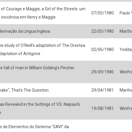
of Courage e Maggie, a Girl of the Streets: um
07/05/1980
Paulo V
a inocência em Henry e Maggie
derivação da Língua Inglesa
22/05/1980
Martha
he study of O'Neill's adaptation of The Orestea
02/06/1980
Yedda
daptation of Antigone
 fall of man in William Golding's Pincher
29/09/1980
Winifr
 make", That's The Question
29/04/1981
Martha
s Revealed in the Settings of V.S. Naipaul's
19/08/1981
Winifr
n
és de Elementos do Sistema "SAVI" da