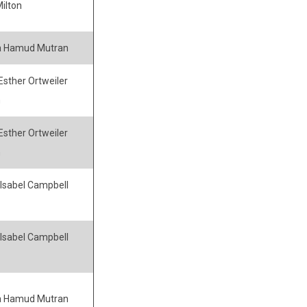
ilton
a Hamud Mutran
 Esther Ortweiler
n
 Esther Ortweiler
n
Isabel Campbell
Isabel Campbell
a Hamud Mutran