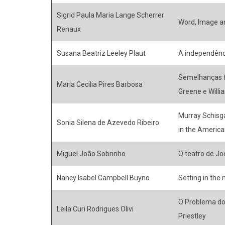
Sigrid Paula Maria Lange Scherrer
Word, Image an
Renaux
Susana Beatriz Leeley Plaut
A independênc
Semelhanças f
Maria Cecilia Pires Barbosa
Greene e Willi
Murray Schisga
Sonia Silena de Azevedo Ribeiro
in the American
Miguel João Sobrinho
O teatro de Jo
Nancy Isabel Campbell Buyno
Setting in the
O Problema do 
Leila Curi Rodrigues Olivi
Priestley