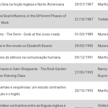
 Gíria na ficção Inglesa e Norte-Americana
29/07/1987
Martha
he Beat Influence, in the Different Phases of
21/10/1987
Yedda
s Work
s - The Demi - Gods at the cross-roads
01/03/1989
Munir
 in the novels os Elizabeth Bowen
29/05/1990
Munir
es do silêncio na comunicação humana
09/12/1991
Martha
 Traces in Sam Sheppards - The Rock Garden
Nancy 
27/05/1993
he Starving Class
Buyno
antais e sequências: um estudo contrastivo
20/10/1993
Martha
uês e o Inglês
nálise contrastiva entre as línguas inglesa e
Stella