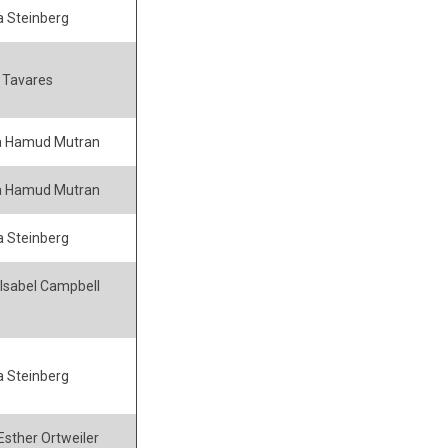
 Steinberg
 Tavares
a Hamud Mutran
a Hamud Mutran
 Steinberg
Isabel Campbell
 Steinberg
 Esther Ortweiler