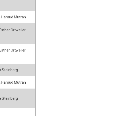
n
a Hamud Mutran
 Esther Ortweiler
n
 Esther Ortweiler
n
 Steinberg
a Hamud Mutran
 Steinberg