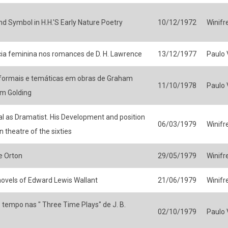
d Symbol in H.H.'S Early Nature Poetry
10/12/1972
Winifr
ia feminina nos romances de D. H. Lawrence
13/12/1977
Paulo V
ormais e temáticas em obras de Graham
11/10/1978
Paulo V
am Golding
l as Dramatist. His Development and position
06/03/1979
Winifr
 theatre of the sixties
e Orton
29/05/1979
Winifr
 novels of Edward Lewis Wallant
21/06/1979
Winifr
tempo nas " Three Time Plays" de J. B.
02/10/1979
Paulo V