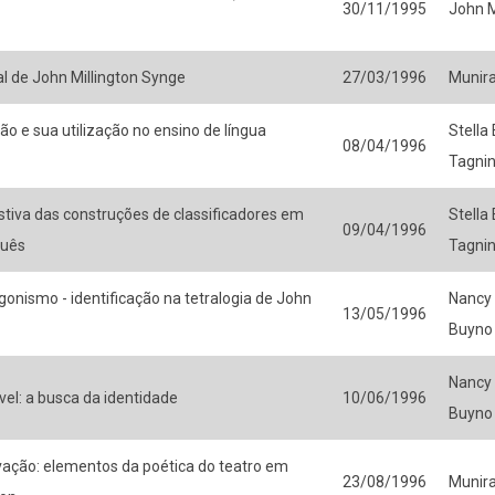
30/11/1995
John M
al de John Millington Synge
27/03/1996
Munir
ão e sua utilização no ensino de língua
Stella
08/04/1996
Tagni
stiva das construções de classificadores em
Stella
09/04/1996
guês
Tagni
agonismo - identificação na tetralogia de John
Nancy 
13/05/1996
Buyno
Nancy 
vel: a busca da identidade
10/06/1996
Buyno
vação: elementos da poética do teatro em
23/08/1996
Munir