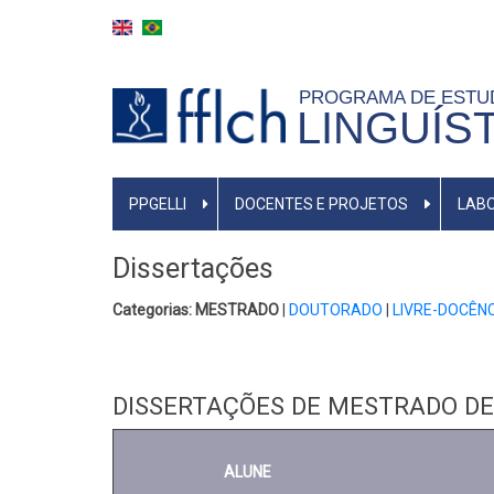
Pular
para
o
PROGRAMA DE EST
conteúdo
LINGUÍS
principal
MAIN
PPGELLI
DOCENTES E PROJETOS
LABO
MENU
Dissertações
Categorias: MESTRADO
|
DOUTORADO
|
LIVRE-DOCÊN
DISSERTAÇÕES DE MESTRADO D
ALUNE