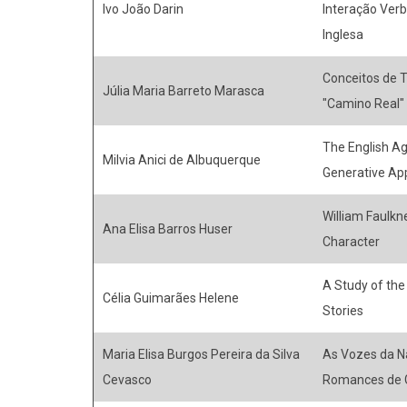
Ivo João Darin
Interação Verb
Inglesa
Conceitos de 
Júlia Maria Barreto Marasca
"Camino Real"
The English Age
Milvia Anici de Albuquerque
Generative Ap
William Faulkn
Ana Elisa Barros Huser
Character
A Study of the
Célia Guimarães Helene
Stories
Maria Elisa Burgos Pereira da Silva
As Vozes da Na
Cevasco
Romances de 