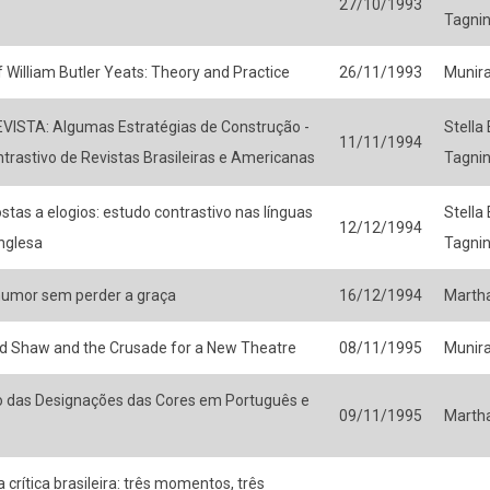
27/10/1993
Tagni
 William Butler Yeats: Theory and Practice
26/11/1993
Munir
VISTA: Algumas Estratégias de Construção -
Stella
11/11/1994
rastivo de Revistas Brasileiras e Americanas
Tagni
ostas a elogios: estudo contrastivo nas línguas
Stella
12/12/1994
nglesa
Tagni
humor sem perder a graça
16/12/1994
Martha
d Shaw and the Crusade for a New Theatre
08/11/1995
Munir
o das Designações das Cores em Português e
09/11/1995
Martha
 crítica brasileira: três momentos, três