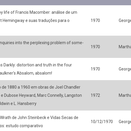
y life of Francis Macomber: análise de um
st Hemingway e suas traduções para o
1970
Georg
nquiries into the perplexing problem of some-
1970
Martha
 Darkly: distortion and truth in the four
1970
Georg
Faulkner's Absalom, absalom!
o de 1880 a 1960 em obras de Joel Chandler
y e Dubose Heyward, Marc Connelly, Langston
1972
Martha
ldwin e L. Hansberry
 Wrath de John Steinbeck e Vidas Secas de
10/12/1970
Georg
os: estudo comparativo