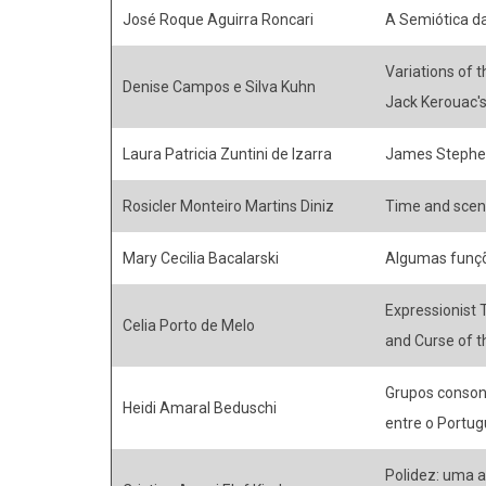
José Roque Aguirra Roncari
A Semiótica da
Variations of t
Denise Campos e Silva Kuhn
Jack Kerouac'
Laura Patricia Zuntini de Izarra
James Stephen
Rosicler Monteiro Martins Diniz
Time and scene
Mary Cecilia Bacalarski
Algumas funçõ
Expressionist
Celia Porto de Melo
and Curse of t
Grupos conson
Heidi Amaral Beduschi
entre o Portug
Polidez: uma a