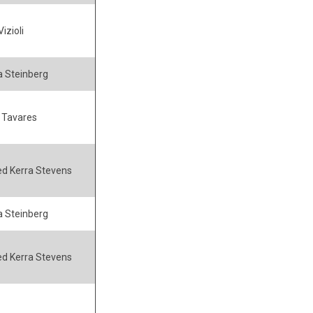
izioli
 Steinberg
 Tavares
ed Kerra Stevens
 Steinberg
ed Kerra Stevens