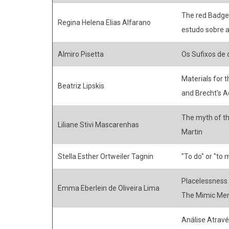
The red Badge 
Regina Helena Elias Alfarano
estudo sobre 
Almiro Pisetta
Os Sufixos de 
Materials for t
Beatriz Lipskis
and Brecht's A
The myth of the
Liliane Stivi Mascarenhas
Martin
Stella Esther Ortweiler Tagnin
"To do" or "to
Placelessness a
Emma Eberlein de Oliveira Lima
The Mimic Me
Análise Atrav