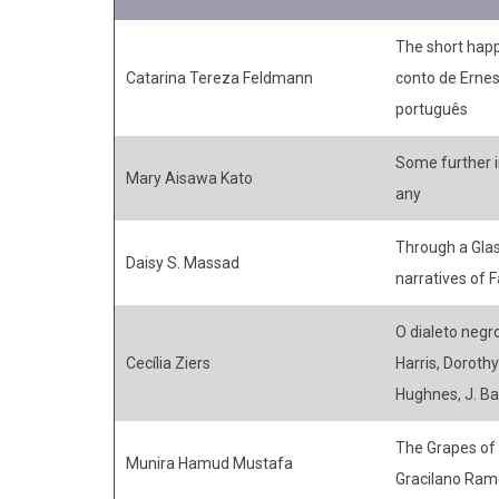
The short happ
Catarina Tereza Feldmann
conto de Erne
português
Some further i
Mary Aisawa Kato
any
Through a Glass
Daisy S. Massad
narratives of 
O dialeto negr
Cecília Ziers
Harris, Doroth
Hughnes, J. Ba
The Grapes of
Munira Hamud Mustafa
Gracilano Ram