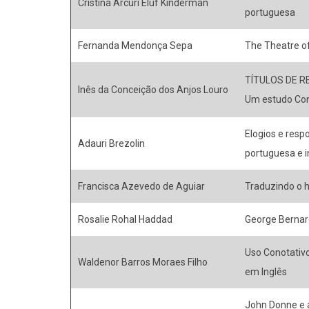
Cristina Arcuri Eluf Kinderman
portuguesa
Fernanda Mendonça Sepa
The Theatre of
TÍTULOS DE RE
Inês da Conceição dos Anjos Louro
Um estudo Cont
Elogios e resp
Adauri Brezolin
portuguesa e i
Francisca Azevedo de Aguiar
Traduzindo o 
Rosalie Rohal Haddad
George Bernar
Uso Conotativ
Waldenor Barros Moraes Filho
em Inglês
John Donne e a