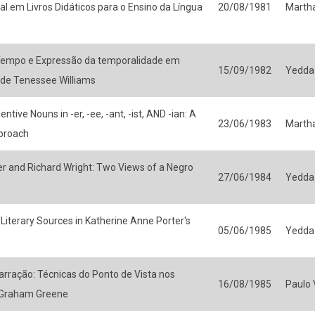
al em Livros Didáticos para o Ensino da Língua
20/08/1981
Martha
Tempo e Expressão da temporalidade em
15/09/1982
Yedda
 de Tenessee Williams
ntive Nouns in -er, -ee, -ant, -ist, AND -ian: A
23/06/1983
Martha
proach
er and Richard Wright: Two Views of a Negro
27/06/1984
Yedda
 Literary Sources in Katherine Anne Porter's
05/06/1985
Yedda
rração: Técnicas do Ponto de Vista nos
16/08/1985
Paulo V
Graham Greene