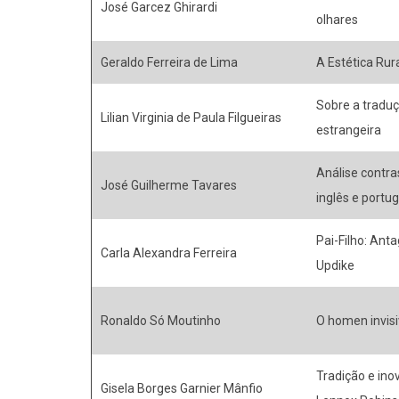
José Garcez Ghirardi
olhares
Geraldo Ferreira de Lima
A Estética Rur
Sobre a traduç
Lilian Virginia de Paula Filgueiras
estrangeira
Análise contra
José Guilherme Tavares
inglês e portu
Pai-Filho: Ant
Carla Alexandra Ferreira
Updike
Ronaldo Só Moutinho
O homen invisi
Tradição e ino
Gisela Borges Garnier Mânfio